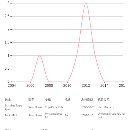
歌曲
歌手
专辑
流派
发行日期
唱片公司
Standing Tears
Remi Nicole
Cupid Shoot Me
2009-08-31
Island Records
Apart
My Conscience
Universal Music Ireland
Rock N Roll
Remi Nicole
Pop
2007-01-01
& I
Ltd.