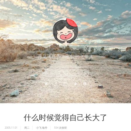
再见飞鱼秀，不散的飞鱼人
什么时候觉得自己长大了
2005.11.01
周二
小飞
喻舟
554
次收听