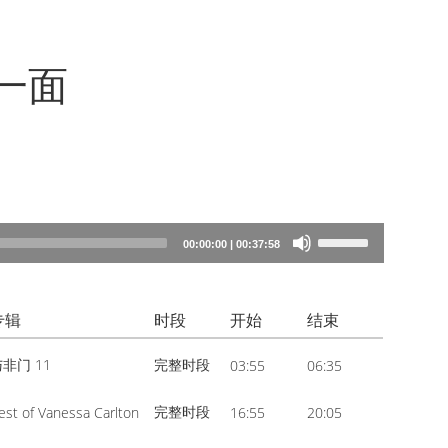
一面
Use
00:00:00
|
00:37:58
Up/Down
Arrow
专辑
时段
开始
结束
keys
to
非门 11
完整时段
03:55
06:35
increase
or
完整时段
est of Vanessa Carlton
16:55
20:05
decrease