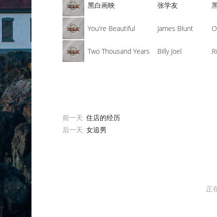
黑白画映
张学友
You're Beautiful
James Blunt
O
Two Thousand Years
Billy Joel
R
前一天:
住店的经历
后一天:
女追男