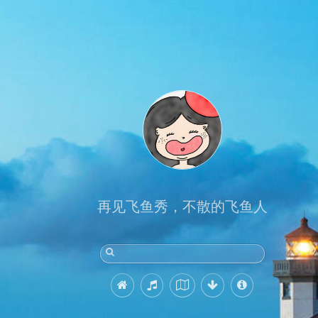
再见飞鱼秀，不散的飞鱼人