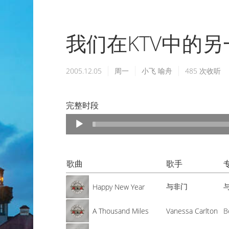
我们在KTV中的另
2005.12.05
周一
小飞
喻舟
485
次收听
完整时段
Audio
Player
歌曲
歌手
与非门
与
Happy New Year
A Thousand Miles
Vanessa Carlton
B