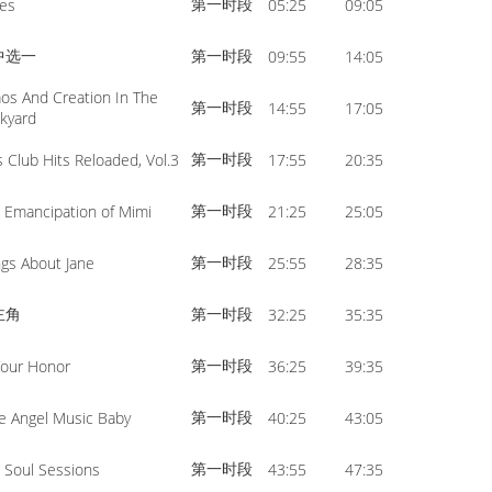
第一时段
es
05:25
09:05
volume.
increase
or
中选一
第一时段
09:55
14:05
decrease
os And Creation In The
第一时段
14:55
17:05
volume.
kyard
第一时段
s Club Hits Reloaded, Vol.3
17:55
20:35
第一时段
 Emancipation of Mimi
21:25
25:05
第一时段
gs About Jane
25:55
28:35
主角
第一时段
32:25
35:35
第一时段
Your Honor
36:25
39:35
第一时段
e Angel Music Baby
40:25
43:05
第一时段
 Soul Sessions
43:55
47:35