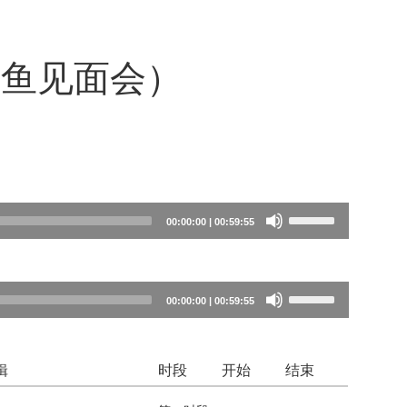
飞鱼见面会）
Use
00:00:00
|
00:59:55
Up/Down
Arrow
keys
Use
00:00:00
|
00:59:55
to
Up/Down
increase
Arrow
or
辑
时段
开始
结束
keys
decrease
to