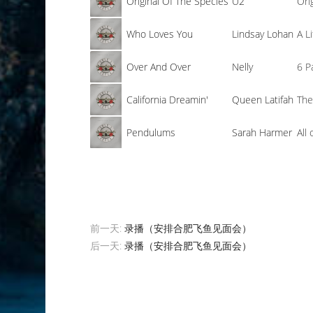
Original Of The Species
U2
Ori
Who Loves You
Lindsay Lohan
A L
Over And Over
Nelly
6 P
California Dreamin'
Queen Latifah
The
Pendulums
Sarah Harmer
All
前一天:
录播（安排合肥飞鱼见面会）
后一天:
录播（安排合肥飞鱼见面会）