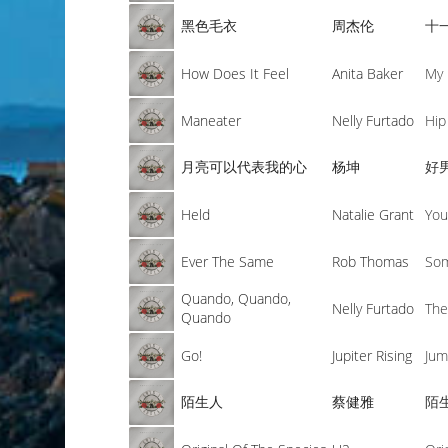
黑色毛衣
周杰伦
十
How Does It Feel
Anita Baker
My 
Maneater
Nelly Furtado
Hip
月亮可以代表我的心
杨坤
好
Held
Natalie Grant
You
Ever The Same
Rob Thomas
Som
Quando, Quando,
Nelly Furtado
The
Quando
Go!
Jupiter Rising
Jum
陌生人
蔡健雅
陌