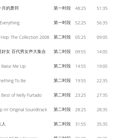
一月的萧邦
第一时段
48:25
51:35
第一时段
Everything
52:25
56:35
第二时段
 Hop: The Collection 2008
05:25
09:05
男好女 百代男女声大集合
第二时段
09:55
14:05
第二时段
 Raise Me Up
14:55
19:05
第二时段
ething To Be
19:55
22:35
第二时段
 Best of Nelly Furtado
23:25
27:35
第二时段
p In! Original Soundtrack
28:25
28:35
生人
第二时段
31:55
35:35