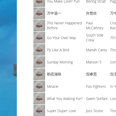
You Make Lovin' Fun
Bering Strait
Pag
万中选一
许慧欣
万
This Never Happened
Paul
Cha
Before
McCartney
Bac
South Side
Go Your Own Way
70'
Crew
Fly Like A Bird
Mariah Carey
The
Sunday Morning
Maroon 5
Son
初恋滋味
倪睿思
倪
Miracle
Foo Fighters
In 
What You Waiting For?
Gwen Stefani
Lov
Super Duper Love
Joss Stone
The