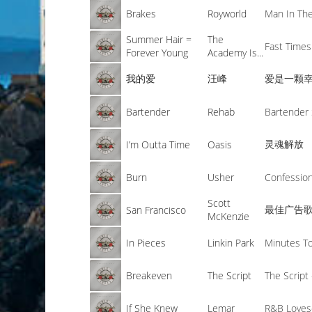
Brakes
Royworld
Man In Th
Summer Hair =
The
Fast Times
Forever Young
Academy Is...
我的爱
汪峰
爱是一颗
Bartender
Rehab
Bartender
灵魂解放
I’m Outta Time
Oasis
Burn
Usher
Confessio
Scott
最佳广告
San Francisco
McKenzie
In Pieces
Linkin Park
Minutes To
Breakeven
The Script
The Script
If She Knew
Lemar
R&B Loves