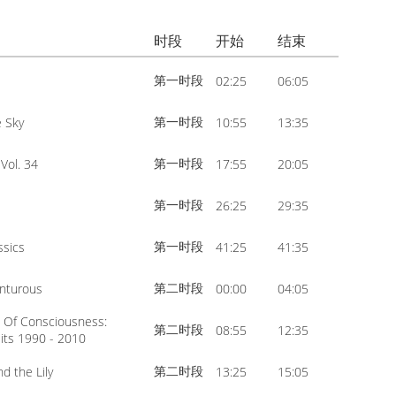
volume.
increase
Arrow
or
时段
开始
结束
keys
decrease
to
第一时段
e
02:25
06:05
volume.
increase
or
第一时段
e Sky
10:55
13:35
decrease
第一时段
Vol. 34
17:55
20:05
volume.
第一时段
26:25
29:35
第一时段
ssics
41:25
41:35
第二时段
nturous
00:00
04:05
 Of Consciousness:
第二时段
08:55
12:35
its 1990 - 2010
第二时段
d the Lily
13:25
15:05