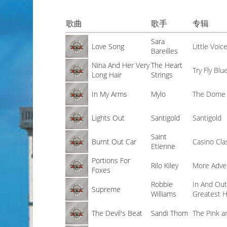
歌曲
歌手
专辑
Sara
Love Song
Little Voic
Bareilles
Nina And Her Very
The Heart
Try Fly Blu
Long Hair
Strings
In My Arms
Mylo
The Dome 
Lights Out
Santigold
Santigold
Saint
Burnt Out Car
Casino Cla
Etienne
Portions For
Rilo Kiley
More Adve
Foxes
Robbie
In And Out
Supreme
Williams
Greatest H
The Devil's Beat
Sandi Thom
The Pink an