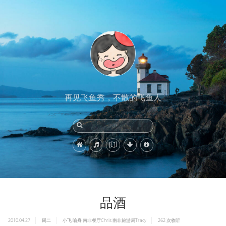
再见飞鱼秀，不散的飞鱼人
品酒
2010.04.27
周二
小飞
喻舟
南非餐厅Chris
南非旅游局Tracy
262
次收听