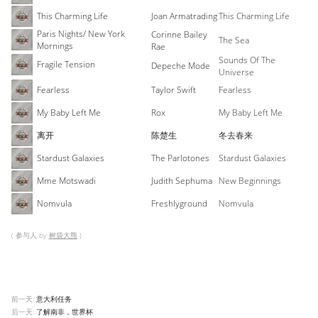
This Charming Life
Joan Armatrading
This Charming Life
Paris Nights/ New York
Corinne Bailey
The Sea
Mornings
Rae
Sounds Of The
Fragile Tension
Depeche Mode
Universe
Fearless
Taylor Swift
Fearless
My Baby Left Me
Rox
My Baby Left Me
离开
陈楚生
冬去春来
Stardust Galaxies
The Parlotones
Stardust Galaxies
Mme Motswadi
Judith Sephuma
New Beginnings
Nomvula
Freshlyground
Nomvula
( 参与人 by
树袋大熊
)
前一天:
意大利任务
后一天:
了解南非，世界杯