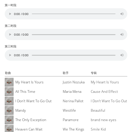
第一时段
第二时段
第三时段
歌曲
歌手
专辑
My Heart Is Yours
Justin Nozuka
My Heart Is Yours
All This Time
Maria Mena
Cause And Effect
I Don't Want To Go Out
Nerina Pallot
I Don't Want To Go Out
Mandy
Westlife
Beautiful
The Only Exception
Paramore
brand new eyes
Heaven Can Wait
We The Kings
Smile Kid