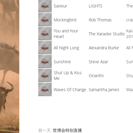
Saviour
LIGHTS
The
Mockingbird
Rob Thomas
cra
You and Your
Kar
The Karaoke Studio
Heart
20
All Night Long
Alexandra Burke
All
Sunshine
Steve Azar
Sun
Shut Up & Kiss
Orianthi
Shu
Me
Waves Of Change
Samantha James
Wav
前一天:
世博会特别直播