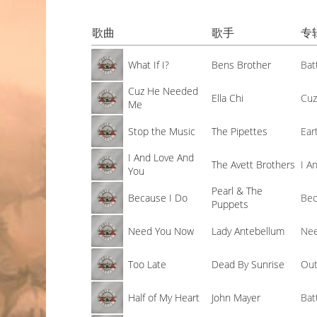
歌曲
歌手
专
What If I?
Bens Brother
Bat
Cuz He Needed
Ella Chi
Cu
Me
Stop the Music
The Pipettes
Ear
I And Love And
The Avett Brothers
I A
You
Pearl & The
Because I Do
Bec
Puppets
Need You Now
Lady Antebellum
Ne
Too Late
Dead By Sunrise
Out
Half of My Heart
John Mayer
Bat