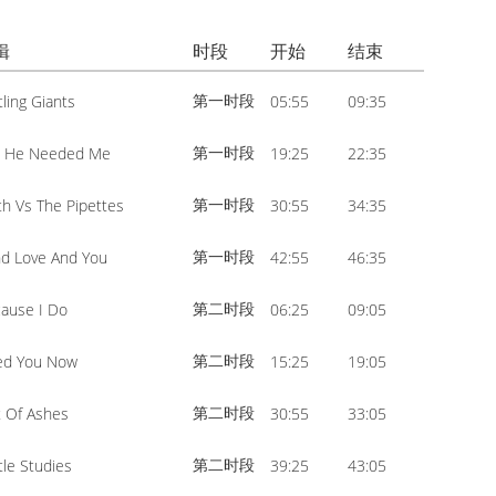
volume.
increase
Arrow
or
辑
时段
开始
结束
keys
decrease
to
第一时段
tling Giants
05:55
09:35
volume.
increase
or
第一时段
z He Needed Me
19:25
22:35
decrease
第一时段
th Vs The Pipettes
30:55
34:35
volume.
第一时段
nd Love And You
42:55
46:35
第二时段
ause I Do
06:25
09:05
第二时段
ed You Now
15:25
19:05
第二时段
 Of Ashes
30:55
33:05
第二时段
tle Studies
39:25
43:05