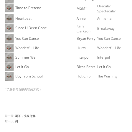
Oracular
Time to Pretend
MGMT
Spectacular
Heartbeat
Annie
Anniemal
Kelly
Since U Been Gone
Breakaway
Clarkson
You Can Dance
Bryan Ferry
You Can Dance
Wonderful Life
Hurts
Wonderful Life
Summer Well
Interpol
Interpol
Let It Go
Bless Beats
Let It Go
Boy From School
Hot Chip
The Warning
( 了解参与贡献内容的
方式
)
前一天:
喝茶，光良做客
后一天:
训