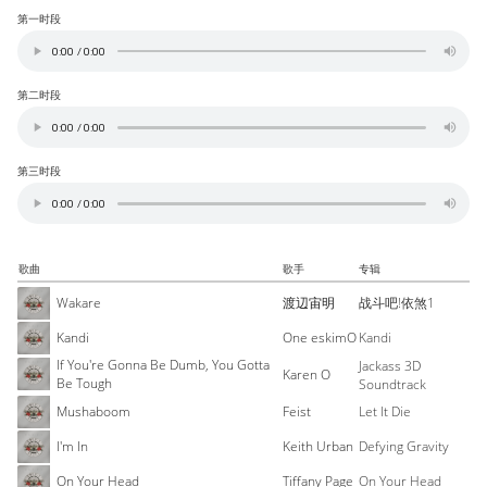
第一时段
第二时段
第三时段
歌曲
歌手
专辑
Wakare
渡辺宙明
战斗吧!依煞1
Kandi
One eskimO
Kandi
If You're Gonna Be Dumb, You Gotta
Jackass 3D
Karen O
Be Tough
Soundtrack
Mushaboom
Feist
Let It Die
I'm In
Keith Urban
Defying Gravity
On Your Head
Tiffany Page
On Your Head