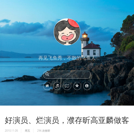
再见飞鱼秀，不散的飞鱼人
好演员、烂演员，濮存昕高亚麟做客
2010.11.05
周五
296
次收听