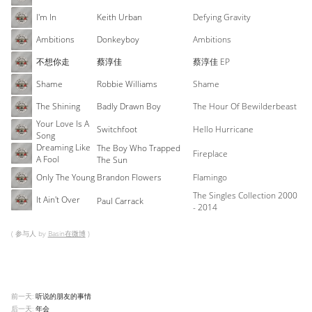
I'm In
Keith Urban
Defying Gravity
Ambitions
Donkeyboy
Ambitions
不想你走
蔡淳佳
蔡淳佳 EP
Shame
Robbie Williams
Shame
The Shining
Badly Drawn Boy
The Hour Of Bewilderbeast
Your Love Is A
Switchfoot
Hello Hurricane
Song
Dreaming Like
The Boy Who Trapped
Fireplace
A Fool
The Sun
Only The Young
Brandon Flowers
Flamingo
The Singles Collection 2000
It Ain't Over
Paul Carrack
- 2014
( 参与人 by
Basin在微博
)
前一天:
听说的朋友的事情
后一天:
年会