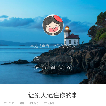
再见飞鱼秀，不散的飞鱼人
让别人记住你的事
2011.01.20
周四
小飞
喻舟
292
次收听