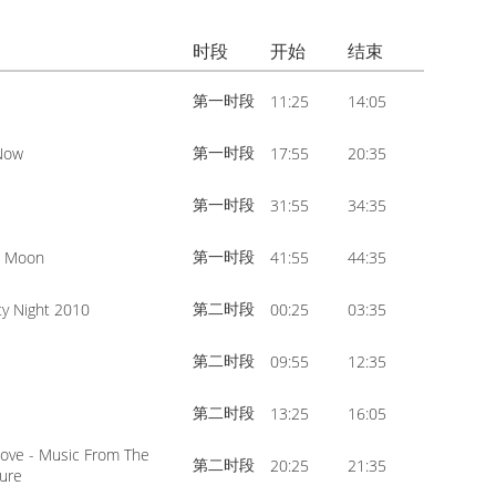
volume.
increase
Arrow
or
时段
开始
结束
keys
decrease
to
第一时段
11:25
14:05
volume.
increase
or
第一时段
Now
17:55
20:35
decrease
第一时段
31:55
34:35
volume.
第一时段
e Moon
41:55
44:35
第二时段
ity Night 2010
00:25
03:35
第二时段
09:55
12:35
第二时段
13:25
16:05
Love - Music From The
第二时段
20:25
21:35
ture