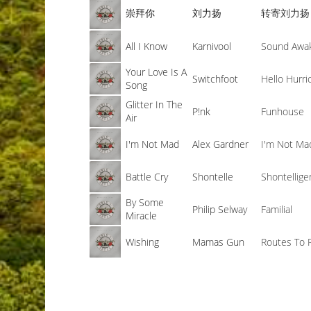
崇拜你
刘力扬
转寄刘力扬
All I Know
Karnivool
Sound Awa
Your Love Is A
Switchfoot
Hello Hurri
Song
Glitter In The
P!nk
Funhouse
Air
I'm Not Mad
Alex Gardner
I'm Not Ma
Battle Cry
Shontelle
Shontellig
By Some
Philip Selway
Familial
Miracle
Wishing
Mamas Gun
Routes To 