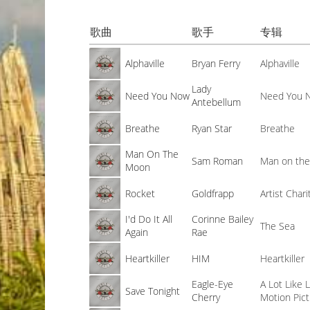
歌曲
歌手
专辑
Alphaville
Bryan Ferry
Alphaville
Lady
Need You Now
Need You 
Antebellum
Breathe
Ryan Star
Breathe
Man On The
Sam Roman
Man on th
Moon
Rocket
Goldfrapp
Artist Char
I'd Do It All
Corinne Bailey
The Sea
Again
Rae
Heartkiller
HIM
Heartkiller
Eagle-Eye
A Lot Like 
Save Tonight
Cherry
Motion Pic