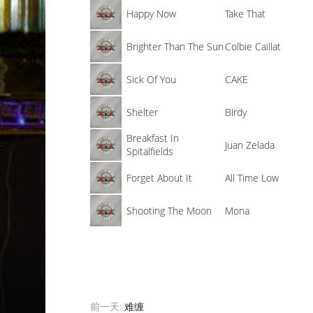
Happy Now
Take That
Brighter Than The Sun
Colbie Caillat
Sick Of You
CAKE
Shelter
Birdy
Breakfast In
Juan Zelada
Spitalfields
Forget About It
All Time Low
Shooting The Moon
Mona
前一天:
难缠