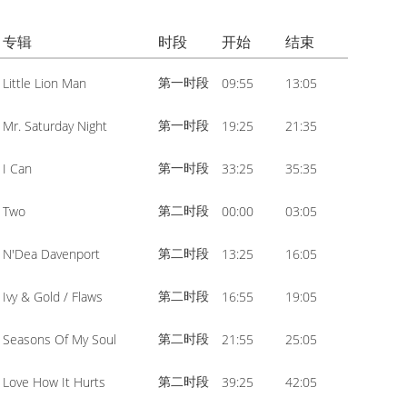
volume.
increase
Arrow
or
专辑
时段
开始
结束
keys
decrease
to
第一时段
Little Lion Man
09:55
13:05
volume.
increase
or
第一时段
Mr. Saturday Night
19:25
21:35
decrease
第一时段
I Can
33:25
35:35
volume.
第二时段
Two
00:00
03:05
第二时段
N'Dea Davenport
13:25
16:05
第二时段
Ivy & Gold / Flaws
16:55
19:05
第二时段
Seasons Of My Soul
21:55
25:05
第二时段
Love How It Hurts
39:25
42:05