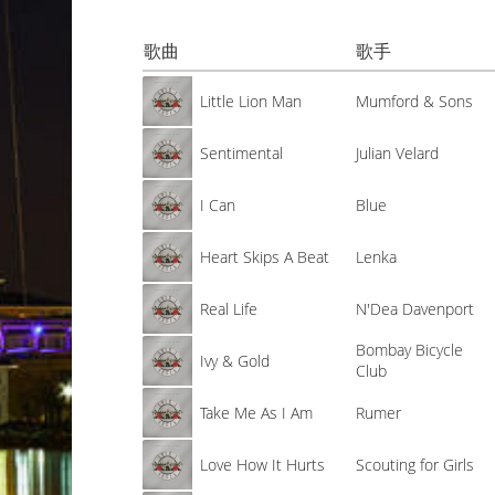
歌曲
歌手
Little Lion Man
Mumford & Sons
Sentimental
Julian Velard
I Can
Blue
Heart Skips A Beat
Lenka
Real Life
N'Dea Davenport
Bombay Bicycle
Ivy & Gold
Club
Take Me As I Am
Rumer
Love How It Hurts
Scouting for Girls