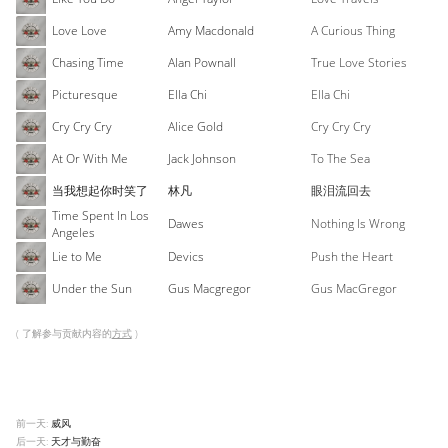
Love Love
Amy Macdonald
A Curious Thing
Chasing Time
Alan Pownall
True Love Stories
Picturesque
Ella Chi
Ella Chi
Cry Cry Cry
Alice Gold
Cry Cry Cry
At Or With Me
Jack Johnson
To The Sea
当我想起你时笑了
林凡
眼泪流回去
Time Spent In Los
Dawes
Nothing Is Wrong
Angeles
Lie to Me
Devics
Push the Heart
Under the Sun
Gus Macgregor
Gus MacGregor
( 了解参与贡献内容的
方式
)
前一天:
威风
后一天:
天才与勤奋