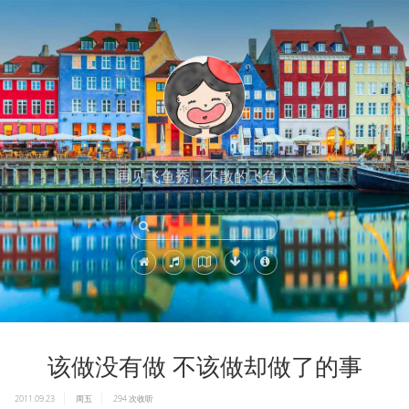
再见飞鱼秀，不散的飞鱼人
该做没有做 不该做却做了的事
2011.09.23
周五
294
次收听