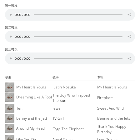
第一时段
第二时段
第三时段
歌曲
歌手
专辑
My Heart Is Yours
Justin Nozuka
My Heart Is Yours
The Boy Who Trapped
Dreaming Like A Fool
Fireplace
The Sun
Ten
Jewel
Sweet And Wild
benny and the jett
TV Girl
Bennie and the Jets
Thank You Happy
Around My Head
Cage The Elephant
Birthday
Like You Do
Angel Taylor
Love Travels