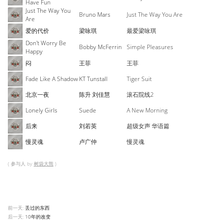
Have Fun
Just The Way You
Bruno Mars
Just The Way You Are
Are
爱的代价
梁咏琪
最爱梁咏琪
Don't Worry Be
Bobby McFerrin
Simple Pleasures
Happy
闷
王菲
王菲
Fade Like A Shadow
KT Tunstall
Tiger Suit
北京一夜
陈升
刘佳慧
滚石院线2
Lonely Girls
Suede
A New Morning
后来
刘若英
超级女声 华语篇
慢灵魂
卢广仲
慢灵魂
( 参与人 by
树袋大熊
)
前一天:
丢过的东西
后一天:
10年的改变