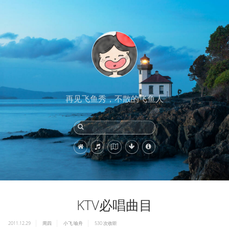
再见飞鱼秀，不散的飞鱼人
KTV必唱曲目
2011.12.29
周四
小飞
喻舟
530
次收听