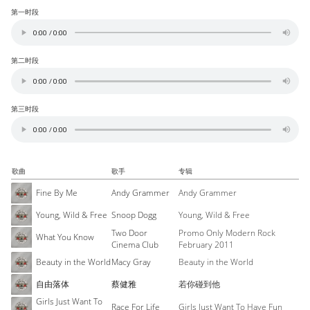
第一时段
第二时段
第三时段
歌曲
歌手
专辑
Fine By Me
Andy Grammer
Andy Grammer
Young, Wild & Free
Snoop Dogg
Young, Wild & Free
Two Door
Promo Only Modern Rock
What You Know
Cinema Club
February 2011
Beauty in the World
Macy Gray
Beauty in the World
自由落体
蔡健雅
若你碰到他
Girls Just Want To
Race For Life
Girls Just Want To Have Fun