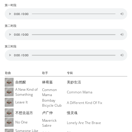
第一时段
第二时段
第三时段
歌曲
歌手
专辑
自然醒
林宥嘉
美妙生活
A New Kind of
Common
Common Mama
Something
Mama
Bombay
Leave It
A Different Kind Of Fix
Bicycle Club
不想去远方
卢广仲
慢灵魂
Maverick
No One
Lonely Are The Brave
Sabre
Someone Like