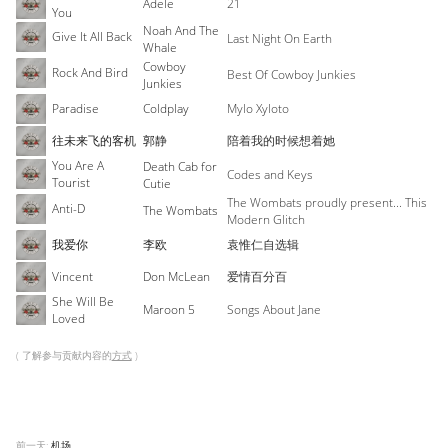
Adele
21
You
Noah And The
Give It All Back
Last Night On Earth
Whale
Cowboy
Rock And Bird
Best Of Cowboy Junkies
Junkies
Paradise
Coldplay
Mylo Xyloto
往未来飞的客机
郭静
陪着我的时候想着她
You Are A
Death Cab for
Codes and Keys
Tourist
Cutie
The Wombats proudly present... This
Anti-D
The Wombats
Modern Glitch
我爱你
李欧
袁惟仁自选辑
Vincent
Don McLean
爱情百分百
She Will Be
Maroon 5
Songs About Jane
Loved
( 了解参与贡献内容的
方式
)
前一天:
机场