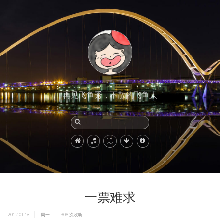
再见飞鱼秀，不散的飞鱼人
一票难求
2012.01.16
周一
308
次收听