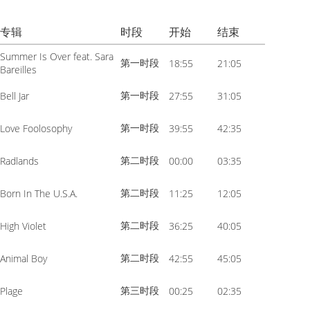
volume.
increase
Arrow
or
专辑
时段
开始
结束
keys
decrease
to
Summer Is Over feat. Sara
第一时段
18:55
21:05
volume.
Bareilles
increase
or
第一时段
Bell Jar
27:55
31:05
decrease
第一时段
Love Foolosophy
39:55
42:35
volume.
第二时段
Radlands
00:00
03:35
第二时段
Born In The U.S.A.
11:25
12:05
第二时段
High Violet
36:25
40:05
第二时段
Animal Boy
42:55
45:05
第三时段
Plage
00:25
02:35