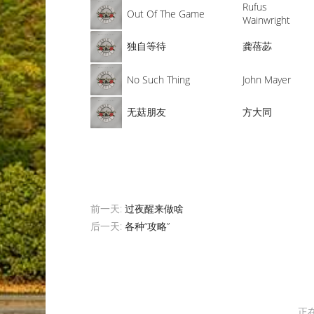
Rufus
Out Of The Game
Wainwright
独自等待
龚蓓苾
No Such Thing
John Mayer
无菇朋友
方大同
前一天:
过夜醒来做啥
后一天:
各种“攻略”