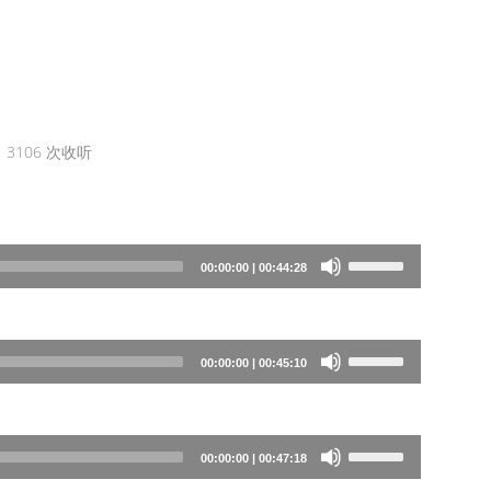
3106
次收听
Use
00:00:00
|
00:44:28
Up/Down
Arrow
keys
Use
00:00:00
|
00:45:10
to
Up/Down
increase
Arrow
or
keys
Use
00:00:00
|
00:47:18
decrease
to
Up/Down