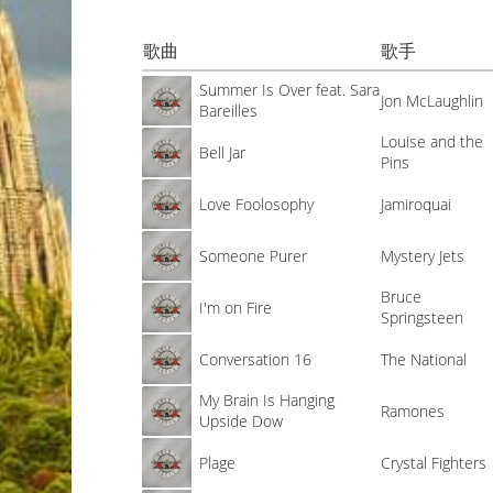
歌曲
歌手
Summer Is Over feat. Sara
Jon McLaughlin
Bareilles
Louise and the
Bell Jar
Pins
Love Foolosophy
Jamiroquai
Someone Purer
Mystery Jets
Bruce
I'm on Fire
Springsteen
Conversation 16
The National
My Brain Is Hanging
Ramones
Upside Dow
Plage
Crystal Fighters