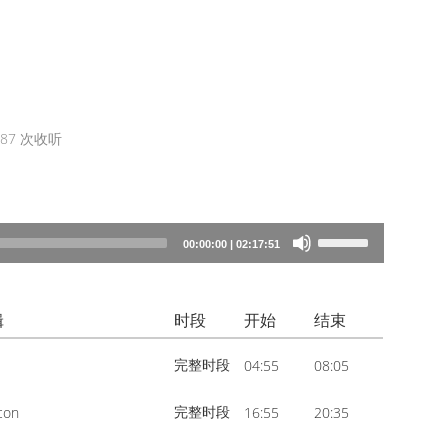
487
次收听
Use
00:00:00
|
02:17:51
Up/Down
Arrow
辑
时段
开始
结束
keys
to
完整时段
04:55
08:05
increase
or
完整时段
con
16:55
20:35
decrease