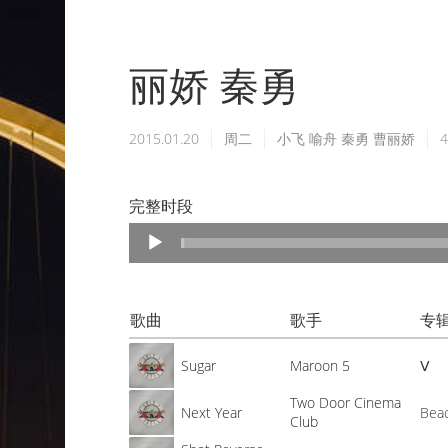
丽娇 秦勇
2015.01.20
周二
小飞
喻舟
秦勇
曹丽娇
完整时段
Audio
Player
歌曲
歌手
专
Sugar
Maroon 5
Ⅴ
Two Door Cinema
Next Year
Bea
Club