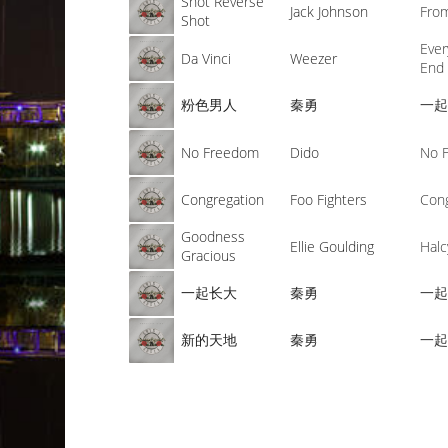
Shot Reverse
Jack Johnson
Fro
Shot
Ever
Da Vinci
Weezer
End
粉色男人
秦勇
一
No Freedom
Dido
No 
Congregation
Foo Fighters
Con
Goodness
Ellie Goulding
Hal
Gracious
一起长大
秦勇
一
新的天地
秦勇
一