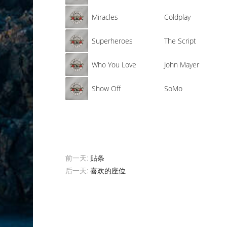
Miracles
Coldplay
Superheroes
The Script
Who You Love
John Mayer
Show Off
SoMo
前一天:
贴条
后一天:
喜欢的座位