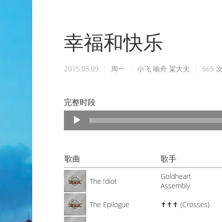
幸福和快乐
2015.03.09
周一
小飞
喻舟
粱大夫
665
次
完整时段
Audio
Player
歌曲
歌手
Goldheart
The Idiot
Assembly
The Epilogue
✝✝✝ (Crosses)