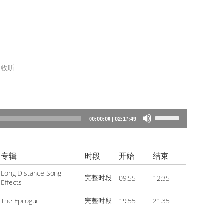
收听
Use
00:00:00
|
02:17:49
Up/Down
Arrow
专辑
时段
开始
结束
keys
to
Long Distance Song
完整时段
09:55
12:35
Effects
increase
or
完整时段
The Epilogue
19:55
21:35
decrease