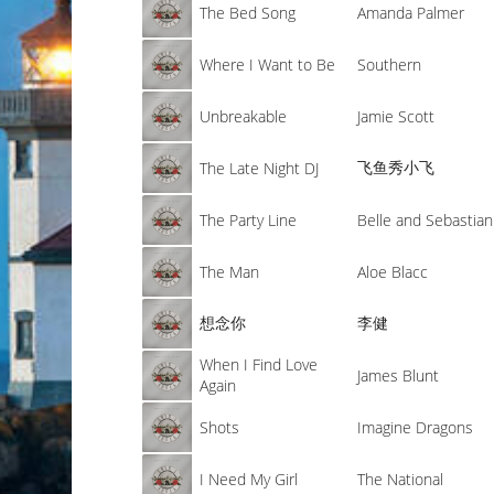
The Bed Song
Amanda Palmer
Where I Want to Be
Southern
Unbreakable
Jamie Scott
飞鱼秀小飞
The Late Night DJ
The Party Line
Belle and Sebastian
The Man
Aloe Blacc
想念你
李健
When I Find Love
James Blunt
Again
Shots
Imagine Dragons
I Need My Girl
The National