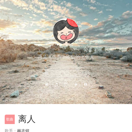
再见飞鱼秀，不散的飞鱼人
离人
歌曲
歌手：
林志炫