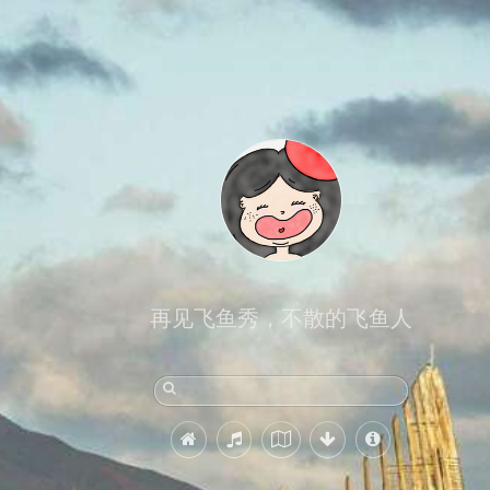
再见飞鱼秀，不散的飞鱼人