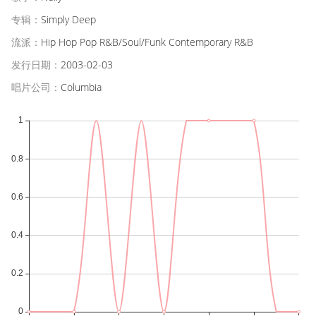
专辑：
Simply Deep
流派：
Hip Hop Pop R&B/Soul/Funk Contemporary R&B
发行日期：
2003-02-03
唱片公司：
Columbia