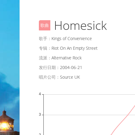
Homesick
歌曲
歌手：
Kings of Convenience
专辑：
Riot On An Empty Street
流派：
Alternative Rock
发行日期：
2004-06-21
唱片公司：
Source UK