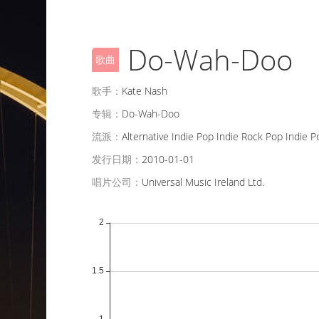
Do-Wah-Doo
歌曲
歌手：
Kate Nash
专辑：
Do-Wah-Doo
流派：
Alternative Indie Pop Indie Rock Pop Indie 
发行日期：
2010-01-01
唱片公司：
Universal Music Ireland Ltd.