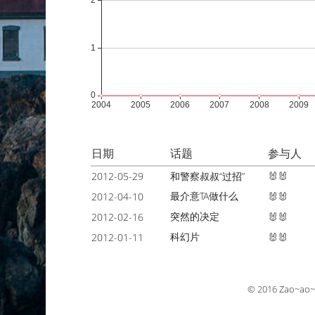
日期
话题
参与人
2012-05-29
和警察叔叔“过招”
🐰🐰
最介意TA做什么
2012-04-10
🐰🐰
突然的决定
2012-02-16
🐰🐰
科幻片
2012-01-11
🐰🐰
© 2016
Zao~ao