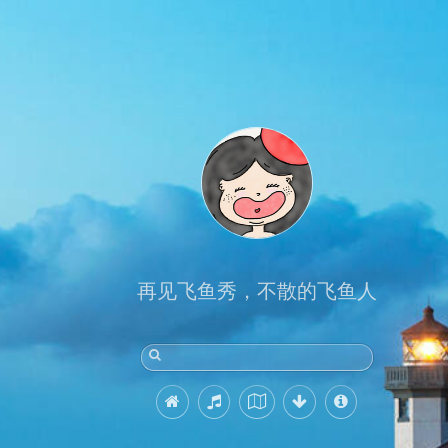
再见飞鱼秀，不散的飞鱼人