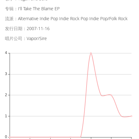
专辑：
I'll Take The Blame EP
流派：
Alternative Indie Pop Indie Rock Pop Indie Pop/Folk Rock
发行日期：
2007-11-16
唱片公司：
Vapor/Sire