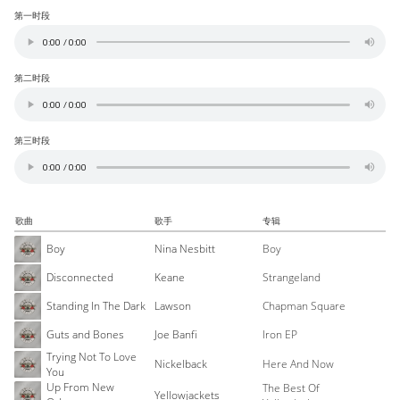
第一时段
第二时段
第三时段
歌曲
歌手
专辑
Boy
Nina Nesbitt
Boy
Disconnected
Keane
Strangeland
Standing In The Dark
Lawson
Chapman Square
Guts and Bones
Joe Banfi
Iron EP
Trying Not To Love
Nickelback
Here And Now
You
Up From New
The Best Of
Yellowjackets