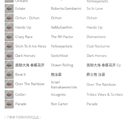
Orleans
Yellowjackets
Estate
Roberta Gambarini
So In Love
Ochun - Ochun
Ochun
Ochun
Handz Up
AaMuGaeKim
Handz Up
Crazy Race
The RH Factor
Distractions
Stick-To-It-Ive-Ness
Yellowjackets
Club Nocturne
Dark Horses
Switchfoot
Dark Horses
面朝大海 春暖花开
Shawn Rolling
面朝大海 春暖花开 Ep
Beat It
熊汝霖
爵士熊 汝霖
Israel
Over The Rainbow
Over The Rainbow
Kamakawiwo'ole
Colibri
Incognito
Tribes Vibes & Scribes
Parade
Ron Carter
Parade
( 了解参与贡献内容的
方式
)