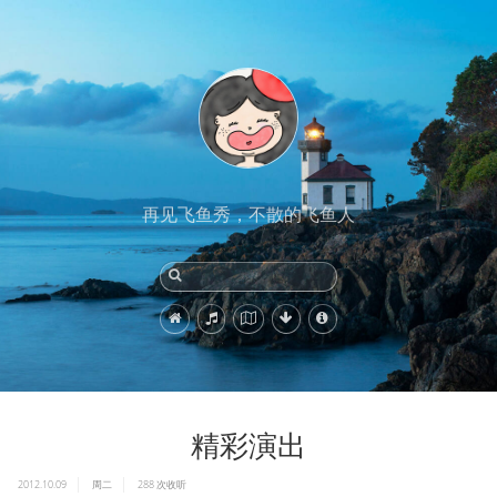
再见飞鱼秀，不散的飞鱼人
精彩演出
2012.10.09
周二
288
次收听