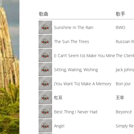
歌曲
歌手
Sunshine In The Rain
BWO
The Sun The Trees
Russian 
(I Can’t Seem to) Make You Mine
The Clien
Sitting, Waiting, Wishing
Jack John
(You Want To) Make A Memory
Bon Jovi
红豆
王菲
Best Thing I Never Had
Beyoncé
Angel
Simply R