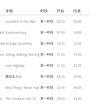
volume.
increase
Arrow
or
专辑
时段
开始
结束
keys
decrease
to
第一时段
Sunshine In the Rain
00:25
03:05
volume.
increase
or
第一时段
Red
Fuerteventura
07:55
10:05
decrease
第一时段
tele
Strange Geometry
10:55
13:35
volume.
第一时段
son
Sitting, Waiting, Wishing
17:25
19:35
第一时段
Lost Highway
21:55
25:35
重拾女人心
第一时段
28:25
32:05
第一时段
Best Thing I Never Had
32:55
36:05
第一时段
ed
The Greatest Hits 25
39:25
43:05