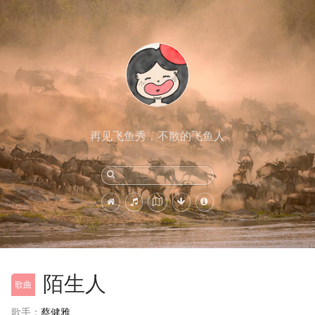
再见飞鱼秀，不散的飞鱼人
陌生人
歌曲
歌手：
蔡健雅