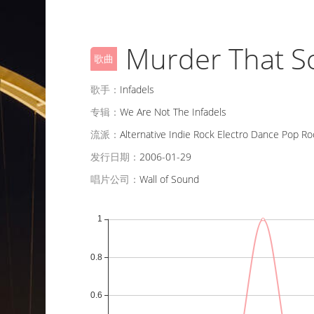
Murder That 
歌曲
歌手：
Infadels
专辑：
We Are Not The Infadels
流派：
Alternative Indie Rock Electro Dance Pop Ro
发行日期：
2006-01-29
唱片公司：
Wall of Sound