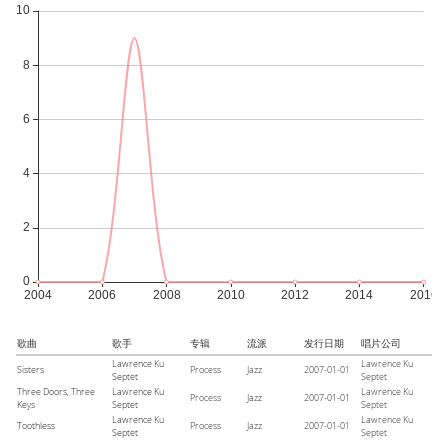
歌曲
歌手
专辑
流派
发行日期
唱片公司
Lawrence Ku
Lawrence Ku
Sisters
Process
Jazz
2007-01-01
Septet
Septet
Three Doors, Three
Lawrence Ku
Lawrence Ku
Process
Jazz
2007-01-01
Keys
Septet
Septet
Lawrence Ku
Lawrence Ku
Toothless
Process
Jazz
2007-01-01
Septet
Septet