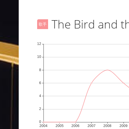
The Bird and t
歌手