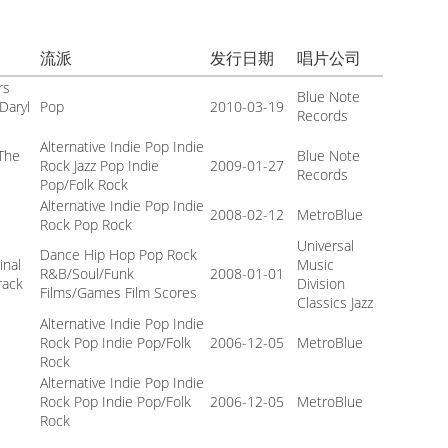
流派
发行日期
唱片公司
rs
Blue Note
Daryl
Pop
2010-03-19
Records
Alternative Indie Pop Indie
 The
Blue Note
Rock Jazz Pop Indie
2009-01-27
Records
Pop/Folk Rock
Alternative Indie Pop Indie
2008-02-12
MetroBlue
Rock Pop Rock
Universal
Dance Hip Hop Pop Rock
inal
Music
R&B/Soul/Funk
2008-01-01
rack
Division
Films/Games Film Scores
Classics Jazz
Alternative Indie Pop Indie
Rock Pop Indie Pop/Folk
2006-12-05
MetroBlue
Rock
Alternative Indie Pop Indie
Rock Pop Indie Pop/Folk
2006-12-05
MetroBlue
Rock