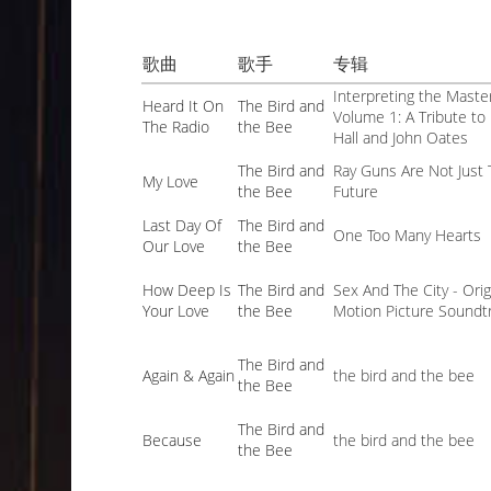
歌曲
歌手
专辑
Interpreting the Maste
Heard It On
The Bird and
Volume 1: A Tribute to 
The Radio
the Bee
Hall and John Oates
The Bird and
Ray Guns Are Not Just
My Love
the Bee
Future
Last Day Of
The Bird and
One Too Many Hearts
Our Love
the Bee
How Deep Is
The Bird and
Sex And The City - Orig
Your Love
the Bee
Motion Picture Soundt
The Bird and
Again & Again
the bird and the bee
the Bee
The Bird and
Because
the bird and the bee
the Bee