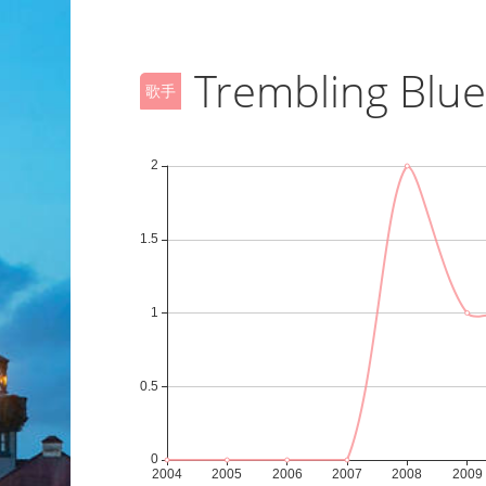
Trembling Blue
歌手