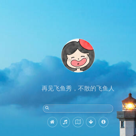
再见飞鱼秀，不散的飞鱼人