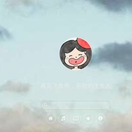
再见飞鱼秀，不散的飞鱼人