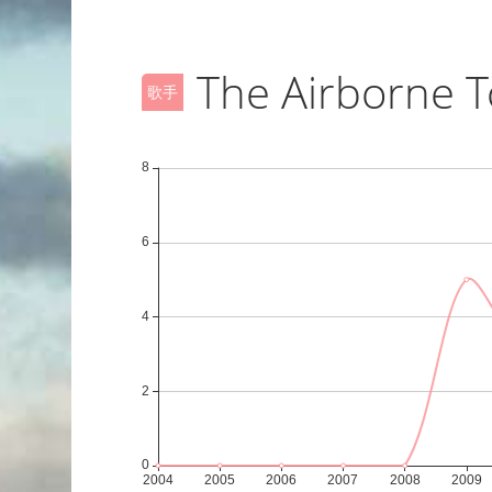
The Airborne T
歌手