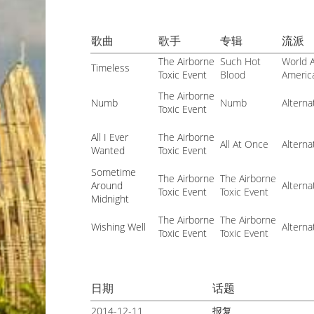
歌曲
歌手
专辑
流派
The Airborne
Such Hot
World A
Timeless
Toxic Event
Blood
America
The Airborne
Numb
Numb
Alterna
Toxic Event
All I Ever
The Airborne
All At Once
Alterna
Wanted
Toxic Event
Sometime
The Airborne
The Airborne
Around
Alterna
Toxic Event
Toxic Event
Midnight
The Airborne
The Airborne
Wishing Well
Alterna
Toxic Event
Toxic Event
日期
话题
2014-12-11
报复