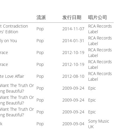
流派
发行日期
唱片公司
t Contradiction
RCA Records
Pop
2014-11-07
s' Edition
Label
RCA Records
ely on You
Pop
2014-01-31
Label
RCA Records
Grace
Pop
2012-10-19
Label
RCA Records
Grace
Pop
2012-10-19
Label
RCA Records
e Love Affair
Pop
2012-08-10
Label
Want The Truth Or
Pop
2009-09-24
Epic
ng Beautiful?
Want The Truth Or
Pop
2009-09-24
Epic
ng Beautiful?
Want The Truth Or
Pop
2009-09-24
Epic
ng Beautiful?
Sony Music
rk
Pop
2009-09-04
UK