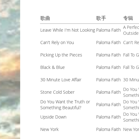
歌曲
歌手
专辑
A Perfec
Leave While I'm Not Looking
Paloma Faith
Outsider
Can't Rely on You
Paloma Faith
Can't R
Picking Up the Pieces
Paloma Faith
Fall To 
Black & Blue
Paloma Faith
Fall To 
30 Minute Love Affair
Paloma Faith
30 Minut
Do You 
Stone Cold Sober
Paloma Faith
Somethi
Do You Want the Truth or
Do You 
Paloma Faith
Something Beautiful?
Somethi
Do You 
Upside Down
Paloma Faith
Somethi
New York
Paloma Faith
New Yo