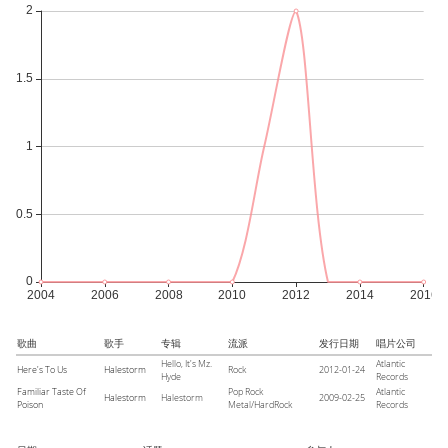
歌曲
歌手
专辑
流派
发行日期
唱片公司
Hello, It's Mz.
Atlantic
Here's To Us
Halestorm
Rock
2012-01-24
Hyde
Records
Familiar Taste Of
Pop Rock
Atlantic
Halestorm
Halestorm
2009-02-25
Poison
Metal/HardRock
Records