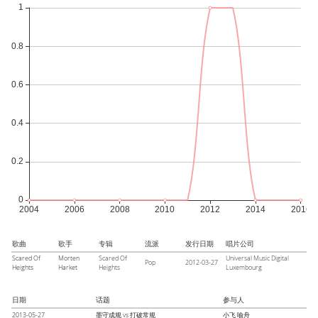
歌曲
歌手
专辑
流派
发行日期
唱片公司
Scared Of
Morten
Scared Of
Universal Music Digital
Pop
2012-03-27
Heights
Harket
Heights
Luxembourg
日期
话题
参与人
2013-05-27
墨守成规 vs 打破常规
小飞
喻舟