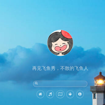
再见飞鱼秀，不散的飞鱼人