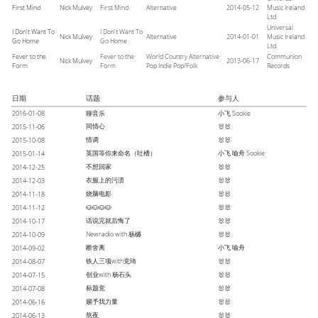
First Mind
Nick Mulvey
First Mind
Alternative
2014-05-12
Music Ireland
Ltd.
Universal
I Don't Want To
I Don't Want To
Nick Mulvey
Alternative
2014-01-01
Music Ireland
Go Home
Go Home
Ltd.
Fever to the
Fever to the
World Country Alternative
Communion
Nick Mulvey
2013-06-17
Form
Form
Pop Indie Pop/Folk
Records
日期
话题
参与人
2016-01-08
聊音乐
小飞
Sookie
同情心
2015-11-06
🐰🐰
情调
2015-10-08
🐰🐰
英国等你来命名（吐槽）
小飞
喻舟
Sookie
2015-01-14
不想回家
2014-12-25
🐰🐰
衣服上的污渍
2014-12-03
🐰🐰
烧脑电影
2014-11-18
🐰🐰
2014-11-12
🐶🐶🐶🐶
🐰🐰
话说完就后悔了
2014-10-17
🐰🐰
Newradio with 杨樾
2014-10-09
🐰🐰
断舍离
小飞
喻舟
2014-09-02
铁人三项with党琦
2014-08-07
🐰🐰
创业with 杨石头
2014-07-15
🐰🐰
标题党
2014-07-08
🐰🐰
赐予我力量
2014-06-16
🐰🐰
熬夜
2014-06-13
🐰🐰