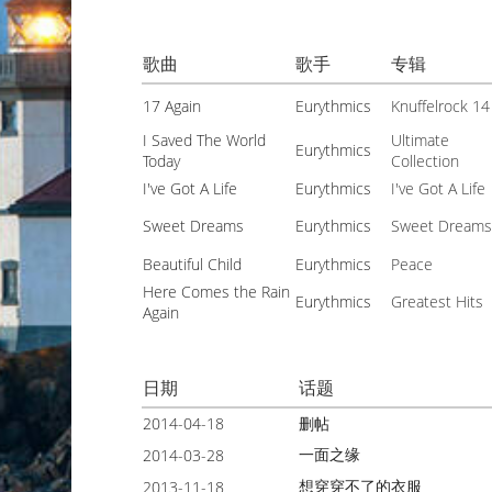
歌曲
歌手
专辑
17 Again
Eurythmics
Knuffelrock 14
I Saved The World
Ultimate
Eurythmics
Today
Collection
I've Got A Life
Eurythmics
I've Got A Life
Sweet Dreams
Eurythmics
Sweet Dream
Beautiful Child
Eurythmics
Peace
Here Comes the Rain
Eurythmics
Greatest Hits
Again
日期
话题
2014-04-18
删帖
一面之缘
2014-03-28
想穿穿不了的衣服
2013-11-18