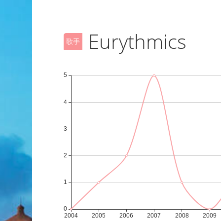
Eurythmics
歌手