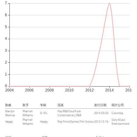
歌曲
歌手
专辑
流派
发行日期
唱片公司
Marilyn
Pharrell
Pop R&B/Soul/Funk
G I R L
2014-03-03
Columbia
Monroe
Williams
Contemporary R&B
Pharrell
Sony Music
Happy
Happy
Pop Films/Games Film Scores
2013-12-16
Williams
Entertainment