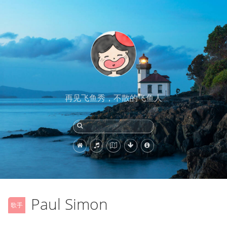
再见飞鱼秀，不散的飞鱼人
Paul Simon
歌手