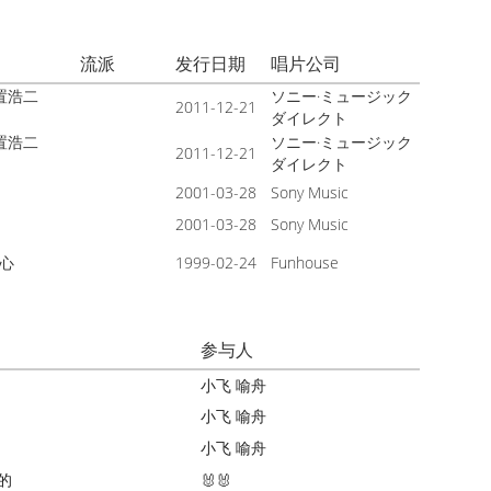
流派
发行日期
唱片公司
 玉置浩二
ソニー·ミュージック
2011-12-21
ダイレクト
 玉置浩二
ソニー·ミュージック
2011-12-21
ダイレクト
2001-03-28
Sony Music
2001-03-28
Sony Music
心
1999-02-24
Funhouse
参与人
小飞
喻舟
小飞
喻舟
小飞
喻舟
的
🐰🐰