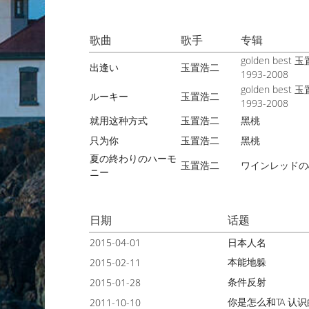
歌曲
歌手
专辑
golden best
出逢い
玉置浩二
1993-2008
golden best
ルーキー
玉置浩二
1993-2008
就用这种方式
玉置浩二
黑桃
只为你
玉置浩二
黑桃
夏の終わりのハーモ
玉置浩二
ワインレッドの
ニー
日期
话题
2015-04-01
日本人名
本能地躲
2015-02-11
条件反射
2015-01-28
你是怎么和TA 认识
2011-10-10