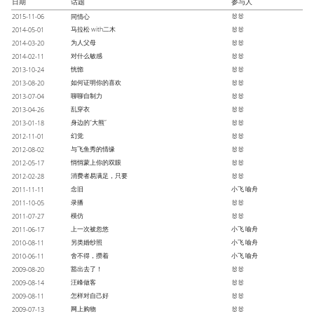
日期
话题
参与人
2015-11-06
同情心
🐰🐰
马拉松 with二木
2014-05-01
🐰🐰
为人父母
2014-03-20
🐰🐰
对什么敏感
2014-02-11
🐰🐰
恍惚
2013-10-24
🐰🐰
如何证明你的喜欢
2013-08-20
🐰🐰
聊聊自制力
2013-07-04
🐰🐰
乱穿衣
2013-04-26
🐰🐰
身边的“大熊”
2013-01-18
🐰🐰
幻觉
2012-11-01
🐰🐰
与飞鱼秀的情缘
2012-08-02
🐰🐰
悄悄蒙上你的双眼
2012-05-17
🐰🐰
消费者易满足，只要
2012-02-28
🐰🐰
念旧
小飞
喻舟
2011-11-11
录播
2011-10-05
🐰🐰
模仿
2011-07-27
🐰🐰
上一次被忽悠
小飞
喻舟
2011-06-17
另类婚纱照
小飞
喻舟
2010-08-11
舍不得，攒着
小飞
喻舟
2010-06-11
豁出去了！
2009-08-20
🐰🐰
汪峰做客
2009-08-14
🐰🐰
怎样对自己好
2009-08-11
🐰🐰
网上购物
2009-07-13
🐰🐰