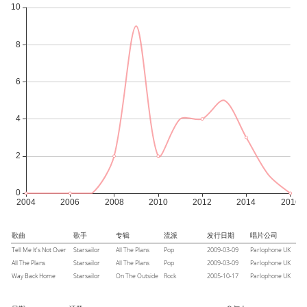
歌曲
歌手
专辑
流派
发行日期
唱片公司
Tell Me It's Not Over
Starsailor
All The Plans
Pop
2009-03-09
Parlophone UK
All The Plans
Starsailor
All The Plans
Pop
2009-03-09
Parlophone UK
Way Back Home
Starsailor
On The Outside
Rock
2005-10-17
Parlophone UK