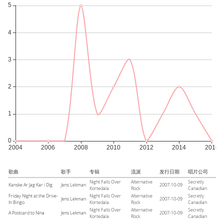
歌曲
歌手
专辑
流派
发行日期
唱片公司
Night Falls Over
Alternative
Secretly
Kanske Ar Jag Kar i Dig
Jens Lekman
2007-10-09
Kortedala
Rock
Canadian
Friday Night at the Drive-
Night Falls Over
Alternative
Secretly
Jens Lekman
2007-10-09
In Bingo
Kortedala
Rock
Canadian
Night Falls Over
Alternative
Secretly
A Postcard to Nina
Jens Lekman
2007-10-09
Kortedala
Rock
Canadian